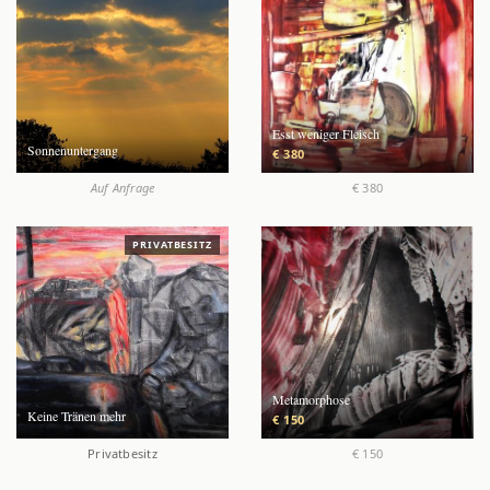
Esst weniger Fleisch
Sonnenuntergang
€ 380
Auf Anfrage
€ 380
PRIVATBESITZ
Metamorphose
Keine Tränen mehr
€ 150
Privatbesitz
€ 150