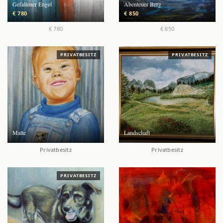
Gefallener Engel
Abenteuer Berg
€ 780
€ 850
€ 780
€ 850
PRIVATBESITZ
PRIVATBESITZ
Malte
Landschaft
Privatbesitz
Privatbesitz
PRIVATBESITZ