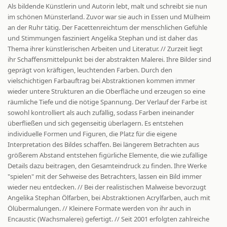
Als bildende Künstlerin und Autorin lebt, malt und schreibt sie nun
im schönen Münsterland. Zuvor war sie auch in Essen und Mülheim
an der Ruhr tätig. Der Facettenreichtum der menschlichen Gefühle
und Stimmungen fasziniert Angelika Stephan und ist daher das
Thema ihrer künstlerischen Arbeiten und Literatur. // Zurzeit liegt
ihr Schaffensmittelpunkt bei der abstrakten Malerei. Ihre Bilder sind
geprägt von kräftigen, leuchtenden Farben. Durch den
vielschichtigen Farbauftrag bei Abstraktionen kommen immer
wieder untere Strukturen an die Oberfläche und erzeugen so eine
räumliche Tiefe und die nötige Spannung. Der Verlauf der Farbe ist
sowohl kontrolliert als auch zufällig, sodass Farben ineinander
überfließen und sich gegenseitig überlagern. Es entstehen
individuelle Formen und Figuren, die Platz für die eigene
Interpretation des Bildes schaffen. Bei längerem Betrachten aus
größerem Abstand entstehen figürliche Elemente, die wie zufällige
Details dazu beitragen, den Gesamteindruck zu finden. Ihre Werke
"spielen" mit der Sehweise des Betrachters, lassen ein Bild immer
wieder neu entdecken. // Bei der realistischen Malweise bevorzugt
Angelika Stephan Ölfarben, bei Abstraktionen Acrylfarben, auch mit
Ölübermalungen. // Kleinere Formate werden von ihr auch in
Encaustic (Wachsmalerei) gefertigt. // Seit 2001 erfolgten zahlreiche