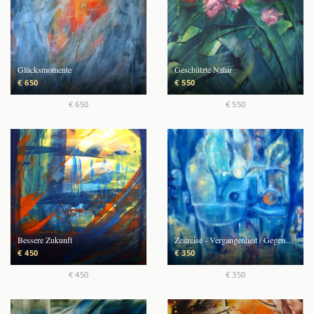
Glücksmomente
Geschützte Natur
€ 650
€ 550
€ 650
€ 550
Bessere Zukunft
Zeitreise - Vergangenheit / Gegenwart / Zukunft
€ 450
€ 350
€ 450
€ 350