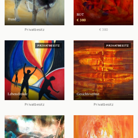
ROT
Hund
€ 380
Privatbesitz
€ 380
PRIVATBESITZ
PRIVATBESITZ
Lebensfreude
Gesichtsverlust
Privatbesitz
Privatbesitz