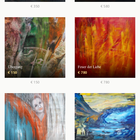
€ 350
€ 580
Übergang
Feuer der Liebe
€ 150
€ 780
€ 150
€ 780