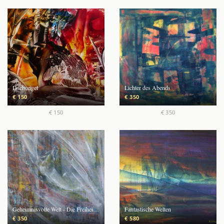
Dschungel
Lichter des Abends
€ 150
€ 350
€ 150
€ 350
Geheimnisvolle Welt - Die Freiheit nehm ich mir
Fantastische Welten
€ 350
€ 580