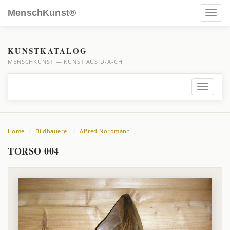
MenschKunst®
Toggl
navig
KUNSTKATALOG
MENSCHKUNST — KUNST AUS D-A-CH
Toggle
navigati
Home
Bildhauerei
Alfred Nordmann
TORSO 004