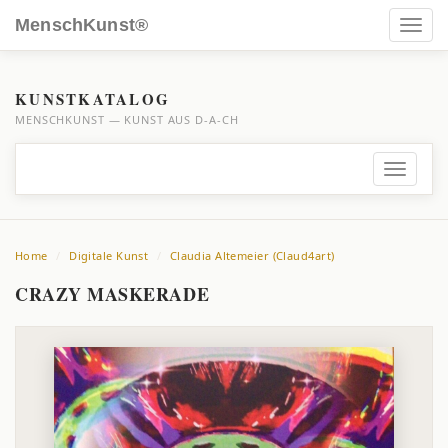
MenschKunst®
Toggl
navig
KUNSTKATALOG
MENSCHKUNST — KUNST AUS D-A-CH
Toggle
navigati
Home
Digitale Kunst
Claudia Altemeier (Claud4art)
CRAZY MASKERADE