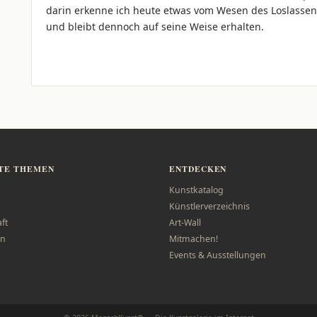
darin erkenne ich heute etwas vom Wesen des Loslassens
und bleibt dennoch auf seine Weise erhalten.
TE THEMEN
ENTDECKEN
Kunstkatalog
Künstlerverzeichnis
ft
Art-Wall
n
Mitmachen!
Events & Ausstellungen