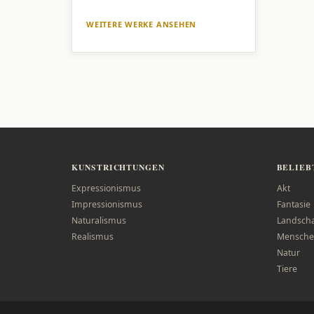
WEITERE WERKE ANSEHEN
KUNSTRICHTUNGEN
BELIEB
Expressionismus
Akt
Impressionismus
Fantasie
Naturalismus
Landscha
Realismus
Mensche
Natur
Tiere