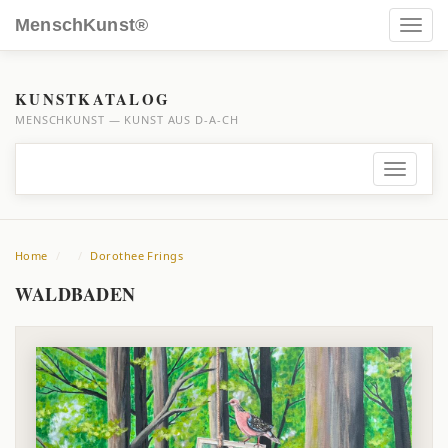
MenschKunst®
Toggl
navig
KUNSTKATALOG
MENSCHKUNST — KUNST AUS D-A-CH
Toggle
navigati
Home
Dorothee Frings
WALDBADEN